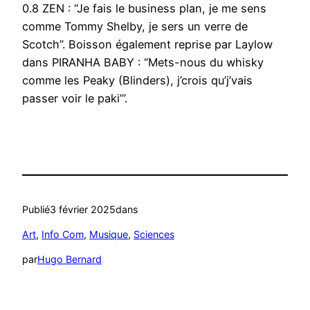
0.8 ZEN : “Je fais le business plan, je me sens
comme Tommy Shelby, je sers un verre de
Scotch”. Boisson également reprise par Laylow
dans PIRANHA BABY : “Mets-nous du whisky
comme les Peaky (Blinders), j’crois qu’j’vais
passer voir le paki’”.
Publié
3 février 2025
dans
Art
, 
Info Com
, 
Musique
, 
Sciences
par
Hugo Bernard