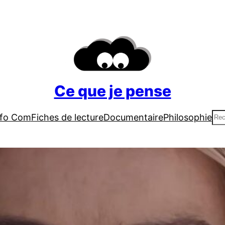
Ce que je pense
Re
nfo Com
Fiches de lecture
Documentaire
Philosophie