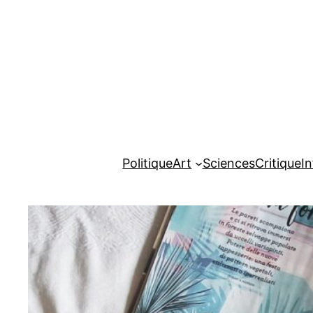
Aller
au
contenu
Politique
Art
Sciences
Critique
I